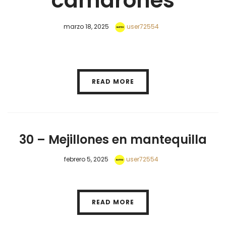
camarones
marzo 18, 2025
user72554
READ MORE
30 – Mejillones en mantequilla
febrero 5, 2025
user72554
READ MORE