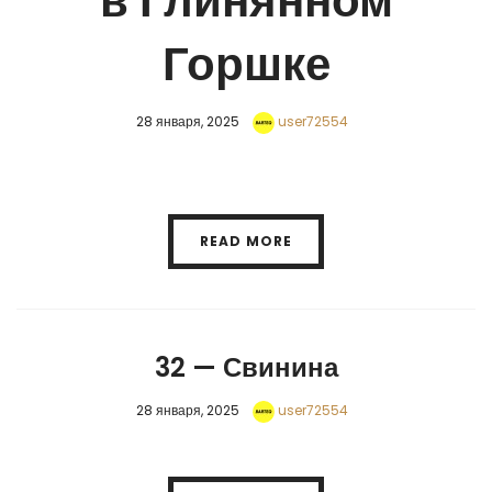
в Глинянном
Горшке
28 января, 2025
user72554
READ MORE
32 — Свинина
28 января, 2025
user72554